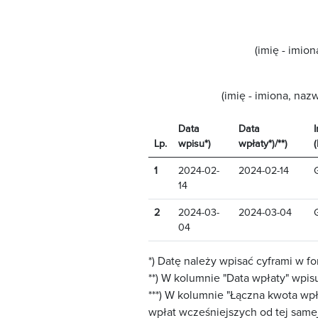
(imię - imi
(imię - imiona, na
Data
Data
Lp.
wpisu*)
wpłaty*)/**)
1
2024-02-
2024-02-14
14
2
2024-03-
2024-03-04
04
*) Datę należy wpisać cyframi w fo
**) W kolumnie "Data wpłaty" wpi
***) W kolumnie "Łączna kwota wpł
wpłat wcześniejszych od tej same