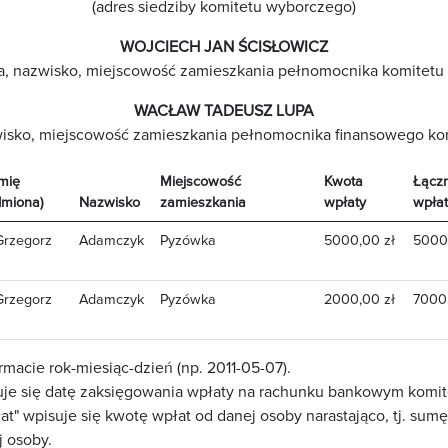
(adres siedziby komitetu wyborczego)
WOJCIECH JAN ŚCISŁOWICZ
ona, nazwisko, miejscowość zamieszkania pełnomocnika komitetu
WACŁAW TADEUSZ LUPA
zwisko, miejscowość zamieszkania pełnomocnika finansowego k
Imię
Miejscowość
Kwota
Łącz
(Imiona)
Nazwisko
zamieszkania
wpłaty
wpłat
Grzegorz
Adamczyk
Pyzówka
5000,00 zł
5000
Grzegorz
Adamczyk
Pyzówka
2000,00 zł
7000,
rmacie rok-miesiąc-dzień (np. 2011-05-07).
suje się datę zaksięgowania wpłaty na rachunku bankowym komit
at" wpisuje się kwotę wpłat od danej osoby narastająco, tj. sum
j osoby.